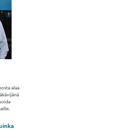
osta alaa
äkävijänä
soida
ille.
kuinka