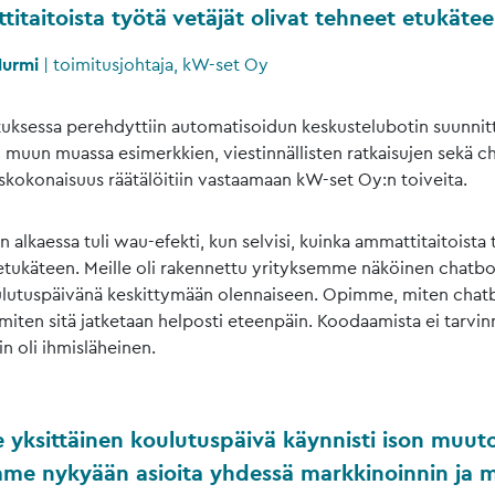
itaitoista työtä vetäjät olivat tehneet etukäte
Nurmi
|
toimitusjohtaja, kW-set Oy
uksessa perehdyttiin automatisoidun keskustelubotin suunnitt
 muun muassa esimerkkien, viestinnällisten ratkaisujen sekä c
skokonaisuus räätälöitiin vastaamaan kW-set Oy:n toiveita.
n alkaessa tuli wau-efekti, kun selvisi, kuinka ammattitaitoista 
etukäteen. Meille oli rakennettu yrityksemme näköinen chatbot
lutuspäivänä keskittymään olennaiseen. Opimme, miten chat
miten sitä jatketaan helposti eteenpäin. Koodaamista ei tarvin
in oli ihmisläheinen.
e yksittäinen koulutuspäivä käynnisti ison muut
mme nykyään asioita yhdessä markkinoinnin ja 