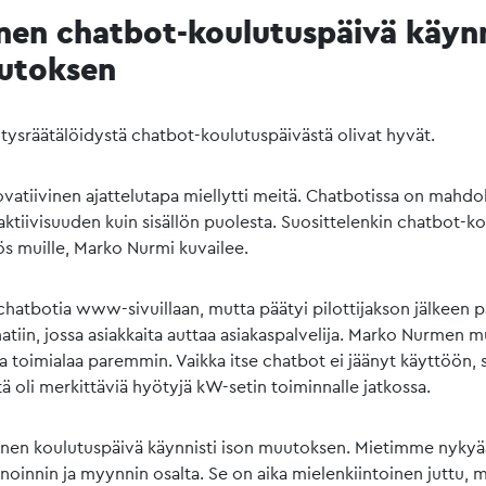
inen chatbot-koulutuspäivä käynn
utoksen
tysräätälöidystä chatbot-koulutuspäivästä olivat hyvät.
ovatiivinen ajattelutapa miellytti meitä. Chatbotissa on mahdol
raktiivisuuden kuin sisällön puolesta. Suosittelenkin chatbot-k
s muille, Marko Nurmi kuvailee.
chatbotia www-sivuillaan, mutta päätyi pilottijakson jälkeen 
atiin, jossa asiakkaita auttaa asiakaspalvelija. Marko Nurmen 
a toimialaa paremmin. Vaikka itse chatbot ei jäänyt käyttöön, 
ä oli merkittäviä hyötyjä kW-setin toiminnalle jatkossa.
äinen koulutuspäivä käynnisti ison muutoksen. Mietimme nykyä
oinnin ja myynnin osalta. Se on aika mielenkiintoinen juttu, 