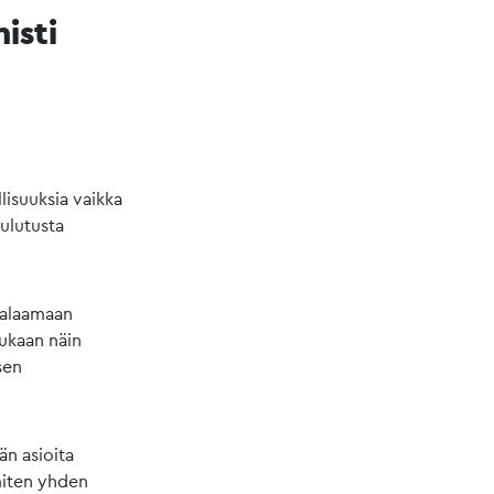
isti
lisuuksia vaikka
oulutusta
palaamaan
mukaan näin
sen
än asioita
miten yhden