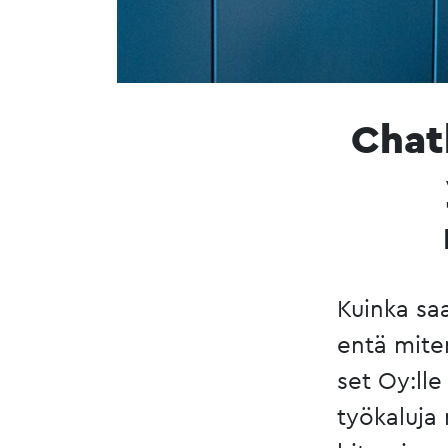
Chat
Kuinka saa
entä miten
set Oy:lle
työkaluja