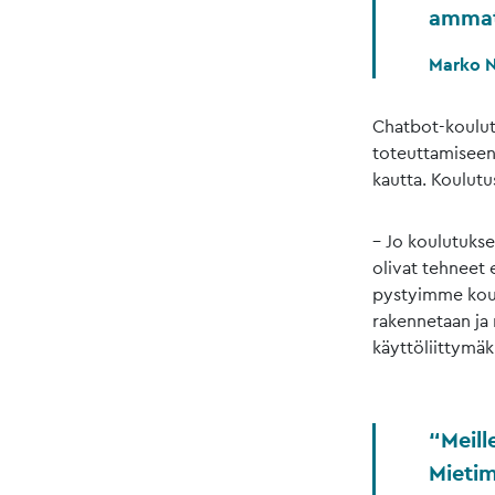
ammatt
Marko 
Chatbot-koulut
toteuttamiseen
kautta. Koulutu
– Jo koulutukse
olivat tehneet 
pystyimme kou
rakennetaan ja 
käyttöliittymäk
Meill
Mieti