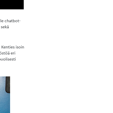
lle chatbot-
n sekä
 Kenties isoin
östöä eri
uolisesti