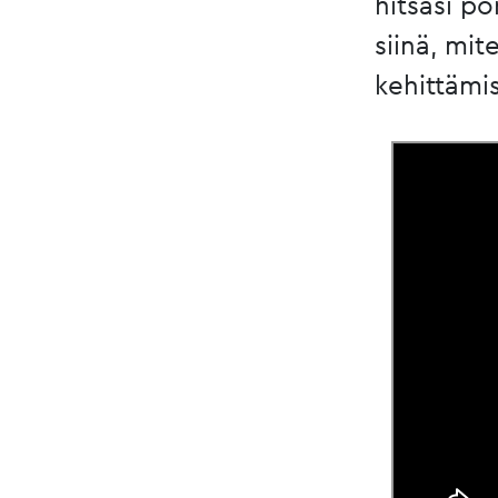
hitsasi p
siinä, mit
kehittämi