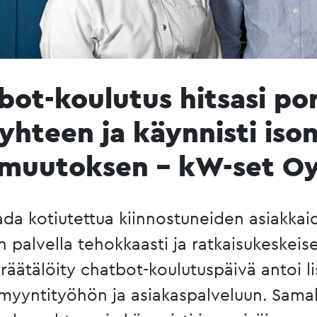
bot-koulutus hitsasi po
yhteen ja käynnisti iso
muutoksen – kW-set O
da kotiutettua kiinnostuneiden asiakkaide
 palvella tehokkaasti ja ratkaisukeskeis
 räätälöity chatbot-koulutuspäivä antoi l
 myyntityöhön ja asiakaspalveluun. Samal