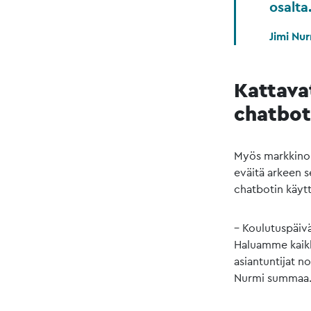
osalta
Jimi Nu
Kattavat
chatbot
Myös markkinoi
eväitä arkeen s
chatbotin käyt
– Koulutuspäiv
Haluamme kaikk
asiantuntijat n
Nurmi summaa