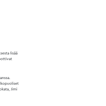
esta lisää
pottivat
anssa.
lkopuoliset
okata, Jimi