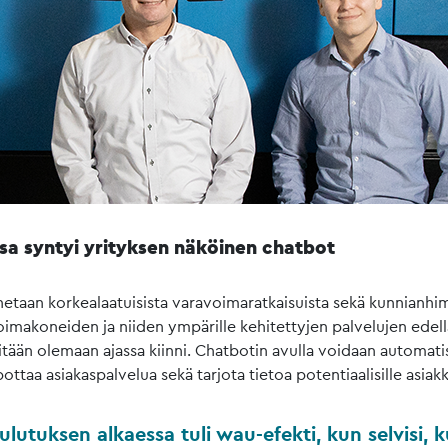
sa syntyi yrityksen näköinen chatbot
etaan korkealaatuisista varavoimaratkaisuista sekä kunnianhim
imakoneiden ja niiden ympärille kehitettyjen palvelujen edell
itään olemaan ajassa kiinni. Chatbotin avulla voidaan automati
ottaa asiakaspalvelua sekä tarjota tietoa potentiaalisille asiakka
ulutuksen alkaessa tuli wau-efekti, kun selvisi, 