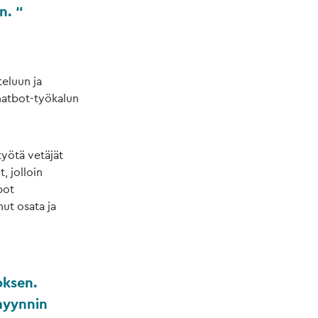
en.
eluun ja
hatbot-työkalun
työtä vetäjät
, jolloin
bot
nut osata ja
oksen.
myynnin