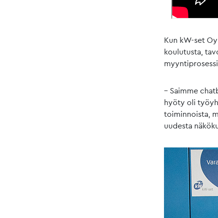
Kun kW-set Oy:
koulutusta, tav
myyntiprosessin
– Saimme chatbo
hyöty oli työy
toiminnoista, 
uudesta näköku