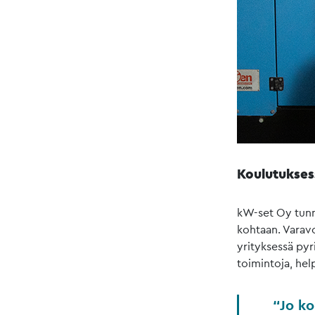
Koulutukses
kW-set Oy tunn
kohtaan. Varavo
yrityksessä pyr
toimintoja, help
Jo ko