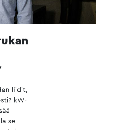
rukan
n
y
n liidit,
esti? kW-
isää
la se