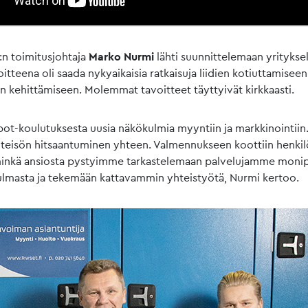
n toimitusjohtaja
Marko Nurmi
lähti suunnittelemaan yritykse
oitteena oli saada nykyaikaisia ratkaisuja liidien kotiuttamisee
 kehittämiseen. Molemmat tavoitteet täyttyivät kirkkaasti.
t-koulutuksesta uusia näkökulmia myyntiin ja markkinointiin.
hteisön hitsaantuminen yhteen. Valmennukseen koottiin henkil
minkä ansiosta pystyimme tarkastelemaan palvelujamme monip
lmasta ja tekemään kattavammin yhteistyötä, Nurmi kertoo.