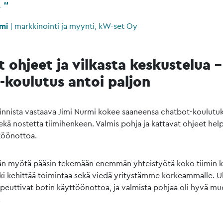
.
rmi
|
markkinointi ja myynti, kW-set Oy
 ohjeet ja vilkasta keskustelua –
-koulutus antoi paljon
nnista vastaava Jimi Nurmi kokee saaneensa chatbot-koulutuks
ekä nostetta tiimihenkeen. Valmis pohja ja kattavat ohjeet hel
töönottoa.
än myötä pääsin tekemään enemmän yhteistyötä koko tiimin k
i kehittää toimintaa sekä viedä yritystämme korkeammalle. U
opeuttivat botin käyttöönottoa, ja valmista pohjaa oli hyvä mu
.