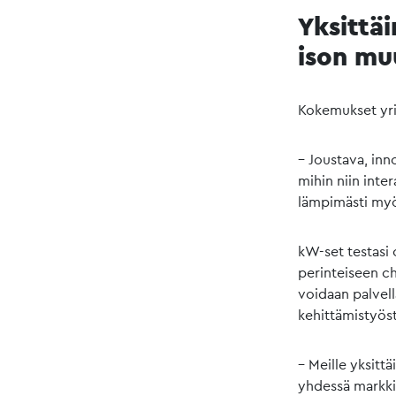
Yksittä
ison mu
Kokemukset yri
– Joustava, inn
mihin niin inte
lämpimästi myö
kW-set testasi 
perinteiseen ch
voidaan palvell
kehittämistyöst
– Meille yksitt
yhdessä markkin