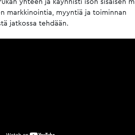
orukan yhteen ja käynnisti ison sisäisen 
en markkinointia, myyntiä ja toiminnan
stä jatkossa tehdään.