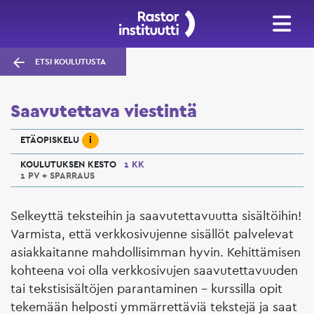
ETSI KOULUTUSTA
Saavutettava viestintä
i
ETÄOPISKELU
KOULUTUKSEN KESTO
1 KK
1 PV + SPARRAUS
Selkeyttä teksteihin ja saavutettavuutta sisältöihin!
Varmista, että verkkosivujenne sisällöt palvelevat
asiakkaitanne mahdollisimman hyvin. Kehittämisen
kohteena voi olla verkkosivujen saavutettavuuden
tai tekstisisältöjen parantaminen – kurssilla opit
tekemään helposti ymmärrettäviä tekstejä ja saat