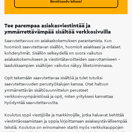
Ilmoittaudu infoon!
Tee parempaa asiakasviestintää ja
ymmärrettävämpää sisältöä verkkosivuilla
Saavutettavuus on asiakaskokemuksen parantamista. Kun
huomioit saavutettavan sisällön, huomioit asiakkaasi ja erilaiset
kohderyhmät. Sisällön selkeydellä on suora vaikutus
asiakaskokemukseen ja viestintätavoitteiden saavuttamiseen –
laadukkaampien sisältöjen vaikutus näkyy liiketoiminnassa.
Opit tekemään saavutettavaa sisältöä ja tulet tutuiksi
saavutettavuuden perustyökalujen kanssa. Otat haltuun
ymmärrettävän sisältösuunnittelun perusteet
verkkosivuympäristössä ja opit, miten yrityksesi kannattaa
hyödyntää saavutettavuutta.
Koulutus sopii viestijöille ja markkinoijille, jotka haluavat kehittää
viestintäosaamistaan ja oppia kirjoittamaan asiakasystävällisempää
tekstiä. Koulutus on erinomainen startti myös verkkokauppojen