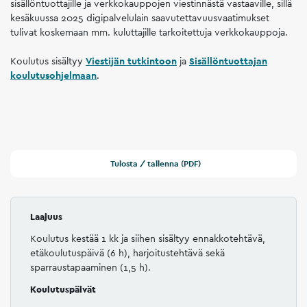
sisällöntuottajille ja verkkokauppojen viestinnästä vastaaville, sillä
kesäkuussa 2025 digipalvelulain saavutettavuusvaatimukset
tulivat koskemaan mm. kuluttajille tarkoitettuja verkkokauppoja.
Koulutus sisältyy
Viestijän tutkintoon
ja
Sisällöntuottajan
koulutusohjelmaan
.
Tulosta / tallenna (PDF)
Laajuus
Koulutus kestää 1 kk ja siihen sisältyy ennakkotehtävä,
etäkoulutuspäivä (6 h), harjoitustehtävä sekä
sparraustapaaminen (1,5 h).
Koulutuspäivät