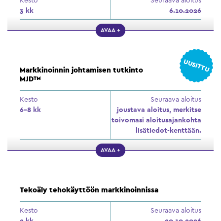
3 kk
6.10.2026
AVAA +
UUSITTU
Markkinoinnin johtamisen tutkinto
MJD™
Kesto
Seuraava aloitus
6–8 kk
joustava aloitus, merkitse
toivomasi aloitusajankohta
lisätiedot-kenttään.
AVAA +
Tekoäly tehokäyttöön markkinoinnissa
Kesto
Seuraava aloitus
2 kk
20.10.2026