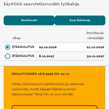
käyttöösi saavutettavuuden työkaluja.
Ilmoittaudu
Kysy lisätietoja
Ilmoittaudu
Alkaa
viimeistään
ETÄKOULUTUS
29.10.2026
21.10.2026
ETÄKOULUTUS
8.12.2027
30.11.2027
KOULUTUSINFO 18.8
.2026
klo 10–11
Oletko kiinnostunut markkinoinnin ja viestinnän
opinnoista, mutta kaipaat lisätietoa ennen
hakeutumista? Tämä info on juuri sinulle!