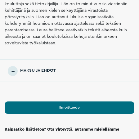
kouluttaja sekä tietokirjailija. Hän on toiminut vuosia viestinnän
kehittäjänä ja suomen kielen selkeyttäjänä virastoista
pörssiyrityksiin. Hän on auttanut lukuisia organisaatioita
kohderyhmät huomioon ottavassa ajattelussa sekä tekstien
parantamisessa. Laura hallitsee vaativatkin tekstit aiheesta kuin
aiheesta ja on saanut koulutuksissa kehuja etenkin arkeen
soveltuvista työkaluistaan.
MAKSU JA EHDOT
Ilmoittaudu
Kaipaatko lisätietoa? Ota yhteyttä, autamme mielellämme