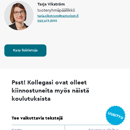
Tarja Vikström
tuoteryhmäpäällikkö
tarja.vikstrom@rastorinst.fi
010 473 6355
Kysy lisätietoja
Psst! Kollegasi ovat olleet
kiinnostuneita myös näistä
koulutuksista
UUSITTU
Tee vaikuttavia tekstejä
Kesto
Seuraava aloitus