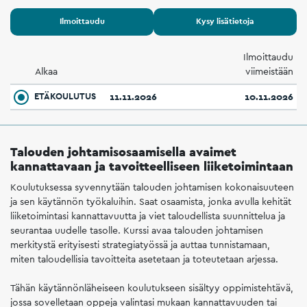
Ilmoittaudu
Kysy lisätietoja
Ilmoittaudu
Alkaa
viimeistään
ETÄKOULUTUS
11.11.2026
10.11.2026
Talouden johtamisosaamisella avaimet
kannattavaan ja tavoitteelliseen liiketoimintaan
Koulutuksessa syvennytään talouden johtamisen kokonaisuuteen
ja sen käytännön työkaluihin. Saat osaamista, jonka avulla kehität
liiketoimintasi kannattavuutta ja viet taloudellista suunnittelua ja
seurantaa uudelle tasolle. Kurssi avaa talouden johtamisen
merkitystä erityisesti strategiatyössä ja auttaa tunnistamaan,
miten taloudellisia tavoitteita asetetaan ja toteutetaan arjessa.
Tähän käytännönläheiseen koulutukseen sisältyy oppimistehtävä,
jossa sovelletaan oppeja valintasi mukaan kannattavuuden tai