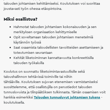
talouden johtamisen kehittämiseksi. Koulutuksen voi suorittaa
joustavasti työn ohessa etäopintoina.
Miksi osallistua?
Hahmotat talouden johtamisen kokonaisuuden ja sen
merkityksen organisaation kehittymiselle
Opit soveltamaan talouden johtamisen menetelmiä
käytännön työssä
Saat osaamista taloudellisten tavoitteiden asettamiseen ja
toteutumisen seurantaan
Kehität liiketoiminnan kannattavuutta konkreettisilla
talouden työkaluilla
Koulutus on suunnattu liiketoimintavastuullisille sekä
taloushallinnon tehtävissä toimiville tai niihin
tähtääville. Koulutuksen sujuvan etenemisen varmistamiseksi
suosittelemme, että osallistujilla on perustiedot talouden
tunnusluvuista ja tilinpäätöksen tulkinnasta. Tämän osaamisen voit
hankkia esimerkiksi
Talouden tunnusluvut johtamisen tukena
-
koulutuksella.