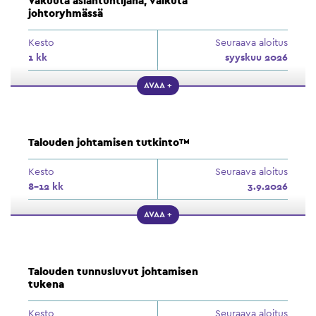
Vakuuta asiantuntijana, vaikuta
johtoryhmässä
Kesto
Seuraava aloitus
1 kk
syyskuu 2026
AVAA +
Talouden johtamisen tutkinto™
Kesto
Seuraava aloitus
8–12 kk
3.9.2026
AVAA +
Talouden tunnusluvut johtamisen
tukena
Kesto
Seuraava aloitus