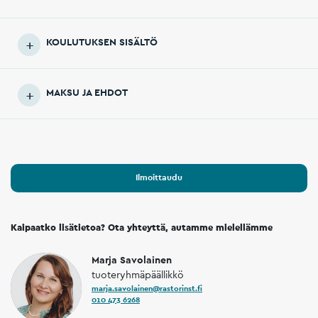
KOULUTUKSEN SISÄLTÖ
MAKSU JA EHDOT
Ilmoittaudu
Kaipaatko lisätietoa? Ota yhteyttä, autamme mielellämme
Marja Savolainen
tuoteryhmäpäällikkö
marja.savolainen@rastorinst.fi
010 473 6268