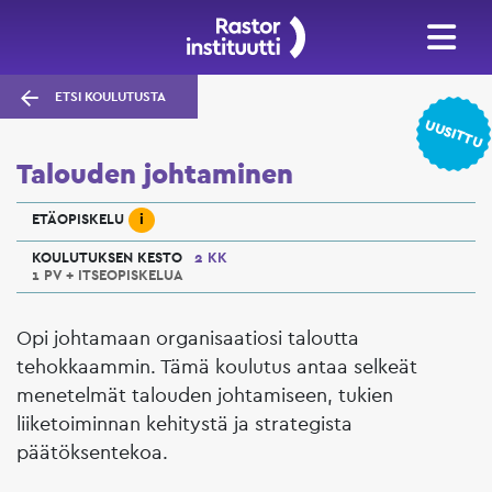
ETSI KOULUTUSTA
UUSITTU
Talouden johtaminen
i
ETÄOPISKELU
KOULUTUKSEN KESTO
2 KK
1 PV + ITSEOPISKELUA
Opi johtamaan organisaatiosi taloutta
tehokkaammin. Tämä koulutus antaa selkeät
menetelmät talouden johtamiseen, tukien
liiketoiminnan kehitystä ja strategista
päätöksentekoa.