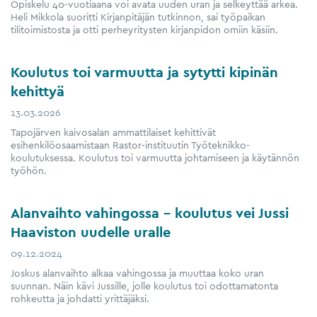
Opiskelu 40-vuotiaana voi avata uuden uran ja selkeyttää arkea.
Heli Mikkola suoritti Kirjanpitäjän tutkinnon, sai työpaikan
tilitoimistosta ja otti perheyritysten kirjanpidon omiin käsiin.
Koulutus toi varmuutta ja sytytti kipinän
kehittyä
13.03.2026
Tapojärven kaivosalan ammattilaiset kehittivät
esihenkilöosaamistaan Rastor-instituutin Työteknikko-
koulutuksessa. Koulutus toi varmuutta johtamiseen ja käytännön
työhön.
Alanvaihto vahingossa – koulutus vei Jussi
Haaviston uudelle uralle
09.12.2024
Joskus alanvaihto alkaa vahingossa ja muuttaa koko uran
suunnan. Näin kävi Jussille, jolle koulutus toi odottamatonta
rohkeutta ja johdatti yrittäjäksi.