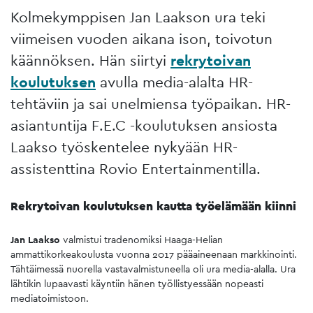
Kolmekymppisen Jan Laakson ura teki
viimeisen vuoden aikana ison, toivotun
käännöksen. Hän siirtyi
rekrytoivan
koulutuksen
avulla media-alalta HR-
tehtäviin ja sai unelmiensa työpaikan. HR-
asiantuntija F.E.C -koulutuksen ansiosta
Laakso työskentelee nykyään HR-
assistenttina Rovio Entertainmentilla.
Rekrytoivan koulutuksen kautta työelämään kiinni
Jan Laakso
valmistui tradenomiksi Haaga-Helian
ammattikorkeakoulusta vuonna 2017 pääaineenaan markkinointi.
Tähtäimessä nuorella vastavalmistuneella oli ura media-alalla. Ura
lähtikin lupaavasti käyntiin hänen työllistyessään nopeasti
mediatoimistoon.