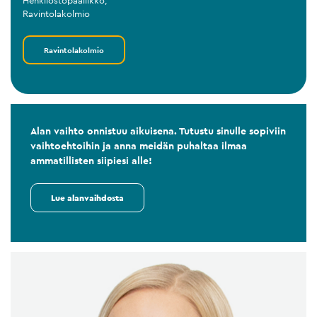
Henkilöstöpäällikkö
,
Ravintolakolmio
Ravintolakolmio
Alan vaihto onnistuu aikuisena. Tutustu sinulle sopiviin
vaihtoehtoihin ja anna meidän puhaltaa ilmaa
ammatillisten siipiesi alle!
Lue alanvaihdosta