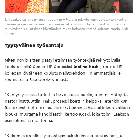
Jan Laakso sai unelmiensa työpaikan HR-alalla rekrytoivan koulutuksen kautta.
Esimies ja mentori Janiina Koski näkee, että Rovio Entertainment voisi harkita
rekrytoivan koulutuksen käyttämistä myös jatkossa yhtenä keinona saada uusia
osaajia.
Tyytyväinen työnantaja
Miten Rovio sitten päätyi etsimään työntekijää rekrytoivalla
koulutuksella? Senior HR Specialist
Janiina Koski
, kertoo HR-
kollegan löytäneen koulutusvaihtoehdon HR-ammattilaisille
suunnatusta Facebook-ryhmästä.
”Kun yrityksessä todettiin tarve lisäkäsiparille, otimme yhteyttä
Rastor-instituuttiin. Hakuprosessi koettiin helpoksi, etenkin kun
Rastor-instituutti teki ns. esirekrytoinnin ja haastatteluun valikoitui
lopuksi muutama kandidaatti”, kertoo Koski, joka toimii Laakson
esimiehenä ja mentorina.
”Kokemus on ollut työnantajan näkökulmasta positiivinen, ja