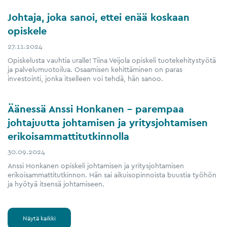
Johtaja, joka sanoi, ettei enää koskaan
opiskele
27.11.2024
Opiskelusta vauhtia uralle! Tiina Veijola opiskeli tuotekehitystyötä
ja palvelumuotoilua. Osaamisen kehittäminen on paras
investointi, jonka itselleen voi tehdä, hän sanoo.
Äänessä Anssi Honkanen – parempaa
johtajuutta johtamisen ja yritysjohtamisen
erikoisammattitutkinnolla
30.09.2024
Anssi Honkanen opiskeli johtamisen ja yritysjohtamisen
erikoisammattitutkinnon. Hän sai aikuisopinnoista buustia työhön
ja hyötyä itsensä johtamiseen.
Näytä kaikki