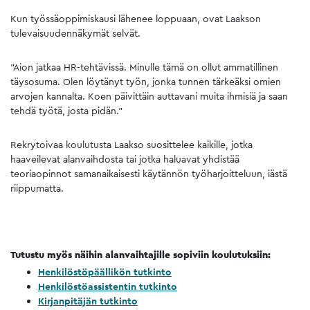
Kun työssäoppimiskausi lähenee loppuaan, ovat Laakson
tulevaisuudennäkymät selvät.
”Aion jatkaa HR-tehtävissä. Minulle tämä on ollut ammatillinen
täysosuma. Olen löytänyt työn, jonka tunnen tärkeäksi omien
arvojen kannalta. Koen päivittäin auttavani muita ihmisiä ja saan
tehdä työtä, josta pidän.”
Rekrytoivaa koulutusta Laakso suosittelee kaikille, jotka
haaveilevat alanvaihdosta tai jotka haluavat yhdistää
teoriaopinnot samanaikaisesti käytännön työharjoitteluun, iästä
riippumatta.
Tutustu myös näihin alanvaihtajille sopiviin koulutuksiin:
Henkilöstöpäällikön tutkinto
Henkilöstöassistentin tutkinto
Kirjanpitäjän tutkinto