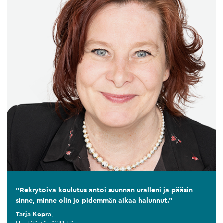
"Rekrytoiva koulutus antoi suunnan uralleni ja pääsin
sinne, minne olin jo pidemmän aikaa halunnut."
Tarja Kopra
,