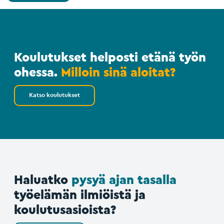
Koulutukset helposti etänä työn
ohessa.
Milloin sinä aloitat?
Katso koulutukset
Haluatko
pysyä ajan tasalla
työelämän ilmiöistä ja
koulutusasioista?