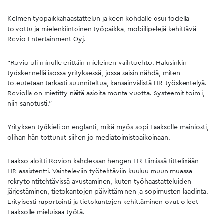
Kolmen työpaikkahaastattelun jälkeen kohdalle osui todella
toivottu ja mielenkiintoinen työpaikka, mobiilipelejä kehittävä
Rovio Entertainment Oyj.
”Rovio oli minulle erittäin mieleinen vaihtoehto. Halusinkin
työskennellä isossa yrityksessä, jossa saisin nähdä, miten
toteutetaan tarkasti suunniteltua, kansainvälistä HR-työskentelyä.
Roviolla on mietitty näitä asioita monta vuotta. Systeemit toimii,
niin sanotusti.”
Yrityksen työkieli on englanti, mikä myös sopi Laaksolle mainiosti,
olihan hän tottunut siihen jo mediatoimistoaikoinaan.
Laakso aloitti Rovion kahdeksan hengen HR-tiimissä tittelinään
HR-assistentti. Vaihteleviin työtehtäviin kuuluu muun muassa
rekrytointitehtävissä avustaminen, kuten työhaastatteluiden
järjestäminen, tietokantojen päivittäminen ja sopimusten laadinta.
Erityisesti raportointi ja tietokantojen kehittäminen ovat olleet
Laaksolle mieluisaa työtä.