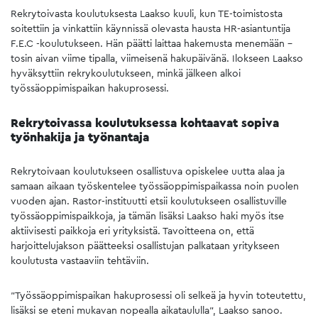
Rekrytoivasta koulutuksesta Laakso kuuli, kun TE-toimistosta
soitettiin ja vinkattiin käynnissä olevasta hausta HR-asiantuntija
F.E.C -koulutukseen. Hän päätti laittaa hakemusta menemään –
tosin aivan viime tipalla, viimeisenä hakupäivänä. Ilokseen Laakso
hyväksyttiin rekrykoulutukseen, minkä jälkeen alkoi
työssäoppimispaikan hakuprosessi.
Rekrytoivassa koulutuksessa kohtaavat sopiva
työnhakija ja työnantaja
Rekrytoivaan koulutukseen osallistuva opiskelee uutta alaa ja
samaan aikaan työskentelee työssäoppimispaikassa noin puolen
vuoden ajan. Rastor-instituutti etsii koulutukseen osallistuville
työssäoppimispaikkoja, ja tämän lisäksi Laakso haki myös itse
aktiivisesti paikkoja eri yrityksistä. Tavoitteena on, että
harjoittelujakson päätteeksi osallistujan palkataan yritykseen
koulutusta vastaaviin tehtäviin.
”Työssäoppimispaikan hakuprosessi oli selkeä ja hyvin toteutettu,
lisäksi se eteni mukavan nopealla aikataululla”, Laakso sanoo.