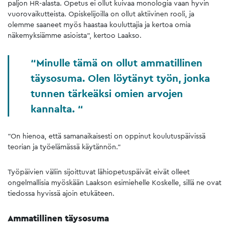
paljon HR-alasta. Opetus ei ollut kuivaa monologia vaan hyvin
vuorovaikutteista. Opiskelijoilla on ollut aktiivinen rooli, ja
olemme saaneet myös haastaa kouluttajia ja kertoa omia
näkemyksiämme asioista”, kertoo Laakso.
Minulle tämä on ollut ammatillinen
täysosuma. Olen löytänyt työn, jonka
tunnen tärkeäksi omien arvojen
kannalta.
”On hienoa, että samanaikaisesti on oppinut koulutuspäivissä
teorian ja työelämässä käytännön.”
Työpäivien väliin sijoittuvat lähiopetuspäivät eivät olleet
ongelmallisia myöskään Laakson esimiehelle Koskelle, sillä ne ovat
tiedossa hyvissä ajoin etukäteen.
Ammatillinen täysosuma