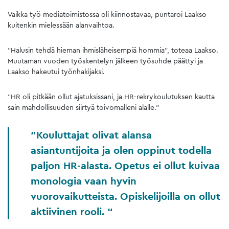
Vaikka työ mediatoimistossa oli kiinnostavaa, puntaroi Laakso
kuitenkin mielessään alanvaihtoa.
”Halusin tehdä hieman ihmisläheisempiä hommia”, toteaa Laakso.
Muutaman vuoden työskentelyn jälkeen työsuhde päättyi ja
Laakso hakeutui työnhakijaksi.
”HR oli pitkään ollut ajatuksissani, ja HR-rekrykoulutuksen kautta
sain mahdollisuuden siirtyä toivomalleni alalle.”
Kouluttajat olivat alansa
asiantuntijoita ja olen oppinut todella
paljon HR-alasta. Opetus ei ollut kuivaa
monologia vaan hyvin
vuorovaikutteista. Opiskelijoilla on ollut
aktiivinen rooli.