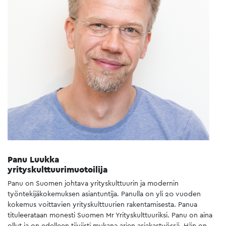
Panu Luukka
yrityskulttuurimuotoilija
Panu on Suomen johtava yrityskulttuurin ja modernin
työntekijäkokemuksen asiantuntija. Panulla on yli 20 vuoden
kokemus voittavien yrityskulttuurien rakentamisesta. Panua
tituleerataan monesti Suomen Mr Yrityskulttuuriksi. Panu on aina
ollut ja on edelleen tiiviisti mukana arjen asiakastyössä. Hän on