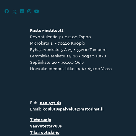
Rastor-instituutti
Revontulentie 7 • 02100 Espoo
Microkatu 1 • 70210 Kuopio
Pyhäjärvenkatu 5 A 25 • 33200 Tampere
Lemminkäisenkatu 14–18 • 20520 Turku
Sepänkatu 20 • 90100 Oulu
Hovioikeudenpuistikko 19 A • 65100 Vaasa
Puh:
010 473 61
Email:
koulutuspalvelut@rastorinst.fi
Tietosuoja
Saavutettavuus
Tilaa uutiskirje