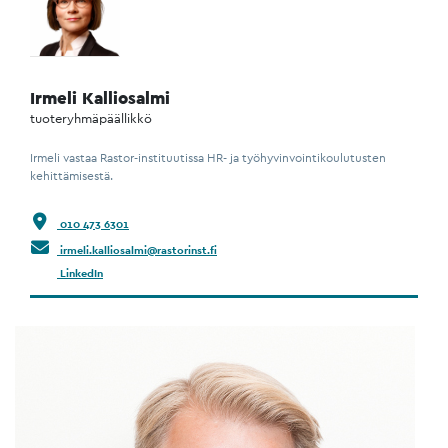
Irmeli Kalliosalmi
tuoteryhmäpäällikkö
Irmeli vastaa Rastor-instituutissa HR- ja työhyvinvointikoulutusten
kehittämisestä.
010 473 6301
irmeli.kalliosalmi@rastorinst.fi
LinkedIn