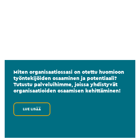
Miten organisaatiossasi on otettu huomioon
työntekijöiden osaaminen ja potentiaali?
Tutustu palveluihimme, joissa yhdistyvät
organisaatioiden osaamisen kehittäminen!
LUE LISÄÄ