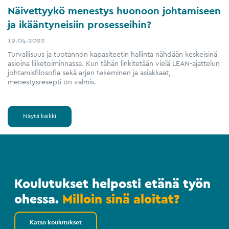
Näivettyykö menestys huonoon johtamiseen
ja ikääntyneisiin prosesseihin?
19.04.2022
Turvallisuus ja tuotannon kapasiteetin hallinta nähdään keskeisinä
asioina liiketoiminnassa. Kun tähän linkitetään vielä LEAN-ajattelun
johtamisfilosofia sekä arjen tekeminen ja asiakkaat,
menestysresepti on valmis.
Näytä kaikki
Koulutukset helposti etänä työn
ohessa.
Milloin sinä aloitat?
Katso koulutukset