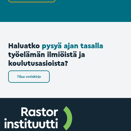
Haluatko
pysyä ajan tasalla
työelämän ilmiöistä ja
koulutusasioista?
Tilaa uutiskirje