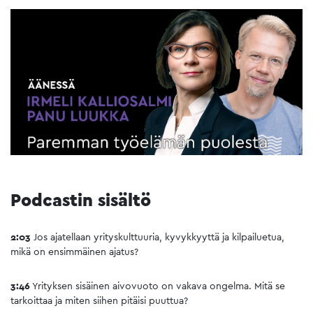
Podcastin sisältö
2:03
Jos ajatellaan yrityskulttuuria, kyvykkyyttä ja kilpailuetua,
mikä on ensimmäinen ajatus?
3:46
Yrityksen sisäinen aivovuoto on vakava ongelma. Mitä se
tarkoittaa ja miten siihen pitäisi puuttua?