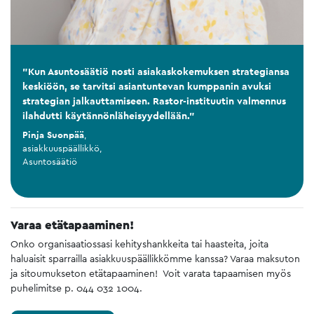
"Kun Asuntosäätiö nosti asiakaskokemuksen strategiansa
keskiöön, se tarvitsi asiantuntevan kumppanin avuksi
strategian jalkauttamiseen. Rastor-instituutin valmennus
ilahdutti käytännönläheisyydellään."
Pinja Suonpää
,
asiakkuuspäällikkö
,
Asuntosäätiö
Varaa etätapaaminen!
Onko organisaatiossasi kehityshankkeita tai haasteita, joita
haluaisit sparrailla asiakkuuspäällikkömme kanssa? Varaa maksuton
ja sitoumukseton etätapaaminen! Voit varata tapaamisen myös
puhelimitse p. 044 032 1004.