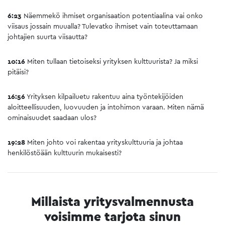
6:23
Näemmekö ihmiset organisaation potentiaalina vai onko
viisaus jossain muualla? Tulevatko ihmiset vain toteuttamaan
johtajien suurta viisautta?
10:16
Miten tullaan tietoiseksi yrityksen kulttuurista? Ja miksi
pitäisi?
16:56
Yrityksen kilpailuetu rakentuu aina työntekijöiden
aloitteellisuuden, luovuuden ja intohimon varaan. Miten nämä
ominaisuudet saadaan ulos?
19:28
Miten johto voi rakentaa yrityskulttuuria ja johtaa
henkilöstöään kulttuurin mukaisesti?
Millaista yritysvalmennusta
voisimme tarjota sinun