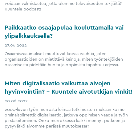
voidaan valmistautua, jotta olemme tulevaisuuden tekijöitä?
Kuuntele podcast!
Paikkaatko osaajapulaa kouluttamalla vai
ylipalkkauksella?
27.06.2022
Osaamisvaatimukset muuttuvat kovaa vauhtia, joten
organisaatioiden on mietittävä keinoja, miten työntekijöiden
osaamisesta pidetään huolta ja oppimista tapahtuu arjessa.
Miten digitalisaatio vaikuttaa aivojen
hyvinvointiin? – Kuuntele aivotutkijan vinkit!
20.06.2022
2000-luvun työn murrosta leimaa tutkimusten mukaan kolme
ominaispiirrettä: digitalisaatio, jatkuva oppimisen vaade ja työn
pirstaloituminen. Onko murroksessa kaikki mennyt putkeen ja
pysyvätkö aivomme perässä muutoksessa?