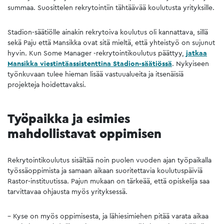
summaa. Suosittelen rekrytointiin tähtäävää koulutusta yrityksille.
Stadion-säätiölle ainakin rekrytoiva koulutus oli kannattava, sillä
sekä Paju että Mansikka ovat sitä mieltä, että yhteistyö on sujunut
hyvin. Kun Some Manager -rekrytointikoulutus päättyy,
jatkaa
Mansikka viestintäassistenttina Stadion-säätiössä
. Nykyiseen
työnkuvaan tulee hieman lisää vastuualueita ja itsenäisiä
projekteja hoidettavaksi.
Työpaikka ja esimies
mahdollistavat oppimisen
Rekrytointikoulutus sisältää noin puolen vuoden ajan työpaikalla
työssäoppimista ja samaan aikaan suoritettavia koulutuspäiviä
Rastor-instituutissa. Pajun mukaan on tärkeää, että opiskelija saa
tarvittavaa ohjausta myös yrityksessä.
– Kyse on myös oppimisesta, ja lähiesimiehen pitää varata aikaa