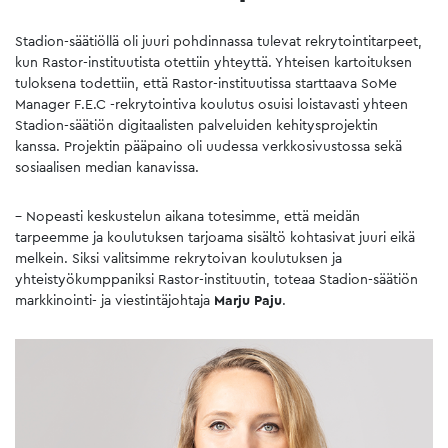
Stadion-säätiöllä oli juuri pohdinnassa tulevat rekrytointitarpeet,
kun Rastor-instituutista otettiin yhteyttä. Yhteisen kartoituksen
tuloksena todettiin, että Rastor-instituutissa starttaava SoMe
Manager F.E.C -rekrytointiva koulutus osuisi loistavasti yhteen
Stadion-säätiön digitaalisten palveluiden kehitysprojektin
kanssa. Projektin pääpaino oli uudessa verkkosivustossa sekä
sosiaalisen median kanavissa.
– Nopeasti keskustelun aikana totesimme, että meidän
tarpeemme ja koulutuksen tarjoama sisältö kohtasivat juuri eikä
melkein. Siksi valitsimme rekrytoivan koulutuksen ja
yhteistyökumppaniksi Rastor-instituutin, toteaa Stadion-säätiön
markkinointi- ja viestintäjohtaja
Marju Paju
.