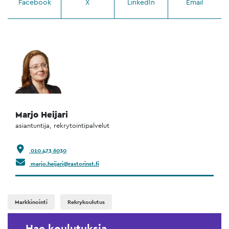
Facebook
X
LinkedIn
Email
Marjo Heijari
asiantuntija, rekrytointipalvelut
010 473 6030
marjo.heijari@rastorinst.fi
Markkinointi
Rekrykoulutus
Hae koulutuksia