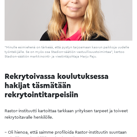
"Minulle esimiehenä on tärkeää, että pystyn tarjoamaan kasvun paikkoja uudelle
työntekijälle. Se on myös osa Stadion-säätiön vastuullisuustoimintaa", kertoo
Stadion-säätiön markkinointi- ja viestintäjohtaja Marju Paju.
Rekrytoivassa koulutuksessa
hakijat täsmätään
rekrytointitarpeisiin
Rastor-instituutti kartoittaa tarkkaan yrityksen tarpeet ja toiveet
rekrytoitavalle henkilölle.
– Oli hienoa, että saimme profiloida Rastor-instituutin suuntaan