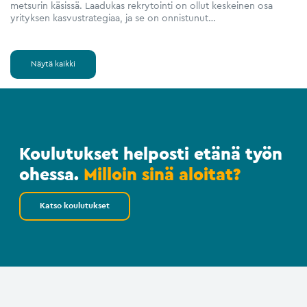
metsurin käsissä. Laadukas rekrytointi on ollut keskeinen osa
yrityksen kasvustrategiaa, ja se on onnistunut…
Näytä kaikki
Koulutukset helposti etänä työn
ohessa.
Milloin sinä aloitat?
Katso koulutukset