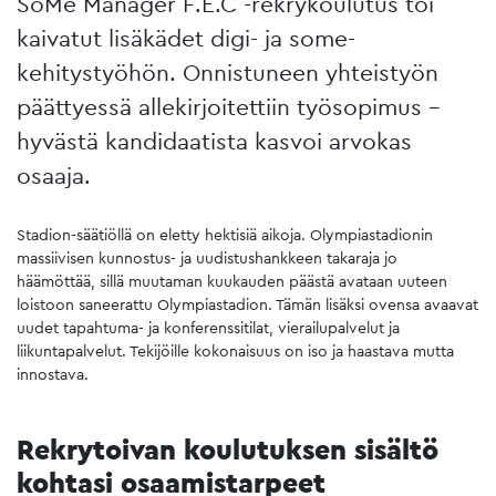
SoMe Manager F.E.C -rekrykoulutus toi
kaivatut lisäkädet digi- ja some-
kehitystyöhön. Onnistuneen yhteistyön
päättyessä allekirjoitettiin työsopimus –
hyvästä kandidaatista kasvoi arvokas
osaaja.
Stadion-säätiöllä on eletty hektisiä aikoja. Olympiastadionin
massiivisen kunnostus- ja uudistushankkeen takaraja jo
häämöttää, sillä muutaman kuukauden päästä avataan uuteen
loistoon saneerattu Olympiastadion. Tämän lisäksi ovensa avaavat
uudet tapahtuma- ja konferenssitilat, vierailupalvelut ja
liikuntapalvelut. Tekijöille kokonaisuus on iso ja haastava mutta
innostava.
Rekrytoivan koulutuksen sisältö
kohtasi osaamistarpeet