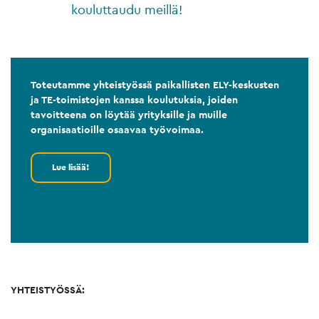
kouluttaudu meillä!
Toteutamme yhteistyössä paikallisten ELY-keskusten
ja TE-toimistojen kanssa koulutuksia, joiden
tavoitteena on löytää yrityksille ja muille
organisaatioille osaavaa työvoimaa.
Lue lisää!
YHTEISTYÖSSÄ: