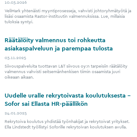
10.03.2026
VeliMark yhtenäisti myyntiprosesseja, vahvisti johtoryhmätyötä ja
lisäsi osaamista Rastor-instituutin valmennuksissa. Lue, millaisia
tuloksia syntyi.
Räätälöity valmennus toi rohkeutta
asiakaspalveluun ja parempaa tulosta
03.11.2025
Siivouspalveluita tuottavan L&T siivous oy:n tarpeisiin räätälöity
valmennus vahvisti seitsemänhenkisen tiimin osaamista juuri
oikeaan aikaan.
Uudelle uralle rekrytoivasta koulutuksesta –
Sofor sai Ellasta HR-päällikön
24.01.2025
Rekrytoiva koulutus yhdistää työnhakijat ja rekrytoivat yritykset.
Ella Lindstedt työllistyi Soforille rekrytoivan koulutuksen avulla.