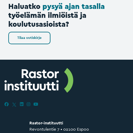
Haluatko
pysyä ajan tasalla
työelämän ilmiöistä ja
koulutusasioista?
Tilaa uutiskirje
Rastor-instituutti
Revontulentie 7 • 02100 Espoo