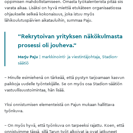
oppimisen mahdollistamiseen. Omasta työkalenterista pitää siis
varata aikaa. Lisäksi on hyvä miettiä etukäteen organisaatiossa
ohjaukselle selkeä kokonaisuus, joka istuu myös
lähikoulutuspäivien aikatauluihin, summaa Paju.
Rekrytoivan yrityksen näkökulmasta
prosessi oli jouheva.
Marju Paju
|
markkinointi- ja viestintäjohtaja, Stadion-
säätiö
– Minulle esimiehenä on tärkeää, että pystyn tarjoamaan kasvun
paikkoja uudelle työntekijälle. Se on myös osa Stadion-säätiön
vastuullisuustoimintaa, hän lisää.
Yksi onnistumisen elementeistä on Pajun mukaan hallittava
työnkuva.
– On myös hyvä, että työnkuva on tarpeeksi rajattu. Koen, että
onnistuimme tässä, sillä Tarun työt alkoivat ja ovat jatkuneet