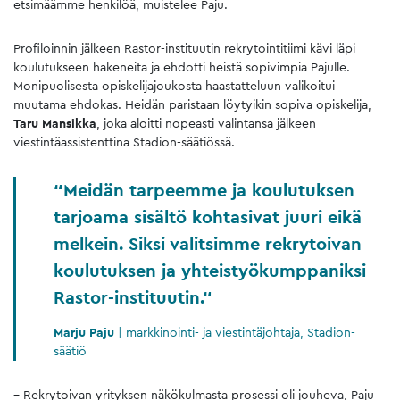
etsimäämme henkilöä, muistelee Paju.
Profiloinnin jälkeen Rastor-instituutin rekrytointitiimi kävi läpi
koulutukseen hakeneita ja ehdotti heistä sopivimpia Pajulle.
Monipuolisesta opiskelijajoukosta haastatteluun valikoitui
muutama ehdokas. Heidän paristaan löytyikin sopiva opiskelija,
Taru Mansikka
, joka aloitti nopeasti valintansa jälkeen
viestintäassistenttina Stadion-säätiössä.
Meidän tarpeemme ja koulutuksen
tarjoama sisältö kohtasivat juuri eikä
melkein. Siksi valitsimme rekrytoivan
koulutuksen ja yhteistyökumppaniksi
Rastor-instituutin.
Marju Paju
|
markkinointi- ja viestintäjohtaja, Stadion-
säätiö
– Rekrytoivan yrityksen näkökulmasta prosessi oli jouheva, Paju