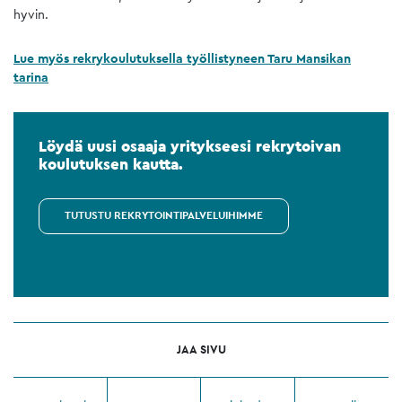
hyvin.
Lue myös rekrykoulutuksella työllistyneen Taru Mansikan
tarina
Löydä uusi osaaja yritykseesi rekrytoivan
koulutuksen kautta.
TUTUSTU REKRYTOINTIPALVELUIHIMME
JAA SIVU