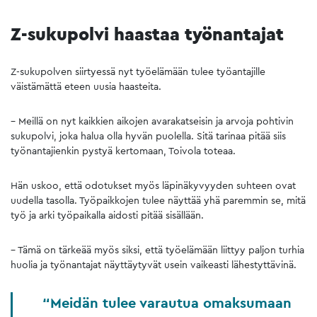
Z-sukupolvi haastaa työnantajat
Z-sukupolven siirtyessä nyt työelämään tulee työantajille
väistämättä eteen uusia haasteita.
– Meillä on nyt kaikkien aikojen avarakatseisin ja arvoja pohtivin
sukupolvi, joka halua olla hyvän puolella. Sitä tarinaa pitää siis
työnantajienkin pystyä kertomaan, Toivola toteaa.
Hän uskoo, että odotukset myös läpinäkyvyyden suhteen ovat
uudella tasolla. Työpaikkojen tulee näyttää yhä paremmin se, mitä
työ ja arki työpaikalla aidosti pitää sisällään.
– Tämä on tärkeää myös siksi, että työelämään liittyy paljon turhia
huolia ja työnantajat näyttäytyvät usein vaikeasti lähestyttävinä.
Meidän tulee varautua omaksumaan