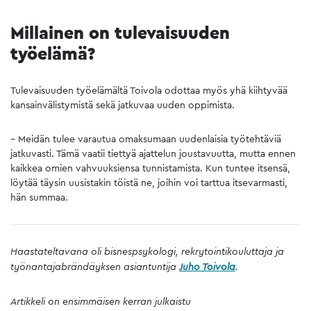
Millainen on tulevaisuuden
työelämä?
Tulevaisuuden työelämältä Toivola odottaa myös yhä kiihtyvää
kansainvälistymistä sekä jatkuvaa uuden oppimista.
– Meidän tulee varautua omaksumaan uudenlaisia työtehtäviä
jatkuvasti. Tämä vaatii tiettyä ajattelun joustavuutta, mutta ennen
kaikkea omien vahvuuksiensa tunnistamista. Kun tuntee itsensä,
löytää täysin uusistakin töistä ne, joihin voi tarttua itsevarmasti,
hän summaa.
Haastateltavana oli bisnespsykologi, rekrytointikouluttaja ja
työnantajabrändäyksen asiantuntija
Juho Toivola
.
Artikkeli on ensimmäisen kerran julkaistu