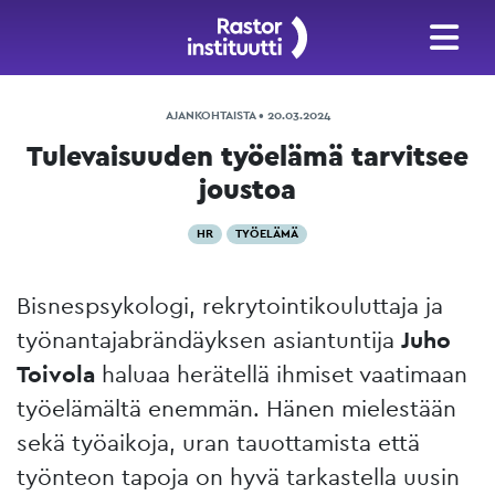
AJANKOHTAISTA • 20.03.2024
Tulevaisuuden työelämä tarvitsee
joustoa
HR
TYÖELÄMÄ
Bisnespsykologi, rekrytointikouluttaja ja
työnantajabrändäyksen asiantuntija
Juho
Toivola
haluaa herätellä ihmiset vaatimaan
työelämältä enemmän. Hänen mielestään
sekä työaikoja, uran tauottamista että
työnteon tapoja on hyvä tarkastella uusin