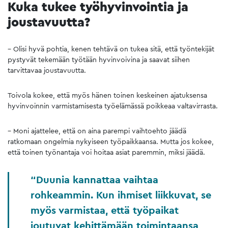
Kuka tukee työhyvinvointia ja
joustavuutta?
– Olisi hyvä pohtia, kenen tehtävä on tukea sitä, että työntekijät
pystyvät tekemään työtään hyvinvoivina ja saavat siihen
tarvittavaa joustavuutta.
Toivola kokee, että myös hänen toinen keskeinen ajatuksensa
hyvinvoinnin varmistamisesta työelämässä poikkeaa valtavirrasta.
– Moni ajattelee, että on aina parempi vaihtoehto jäädä
ratkomaan ongelmia nykyiseen työpaikkaansa. Mutta jos kokee,
että toinen työnantaja voi hoitaa asiat paremmin, miksi jäädä.
Duunia kannattaa vaihtaa
rohkeammin. Kun ihmiset liikkuvat, se
myös varmistaa, että työpaikat
joutuvat kehittämään toimintaansa