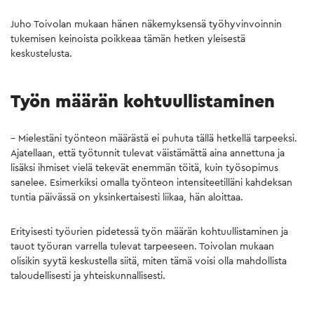
Juho Toivolan mukaan hänen näkemyksensä työhyvinvoinnin
tukemisen keinoista poikkeaa tämän hetken yleisestä
keskustelusta.
Työn määrän kohtuullistaminen
– Mielestäni työnteon määrästä ei puhuta tällä hetkellä tarpeeksi.
Ajatellaan, että työtunnit tulevat väistämättä aina annettuna ja
lisäksi ihmiset vielä tekevät enemmän töitä, kuin työsopimus
sanelee. Esimerkiksi omalla työnteon intensiteetilläni kahdeksan
tuntia päivässä on yksinkertaisesti liikaa, hän aloittaa.
Erityisesti työurien pidetessä työn määrän kohtuullistaminen ja
tauot työuran varrella tulevat tarpeeseen. Toivolan mukaan
olisikin syytä keskustella siitä, miten tämä voisi olla mahdollista
taloudellisesti ja yhteiskunnallisesti.