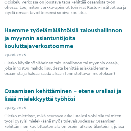
Opiskelu verkossa on joustava tapa kehittää osaamista työn
ohessa. Lue, miten verkko-opinnot toimivat Rastor-instituutissa ja
löydä omaan tavoitteeseesi sopiva koulutus.
Haemme työelämälähtöisiä taloushallinnon
ja myynnin asiantuntijoita
kouluttajaverkostoomme
29.06.2026
Oletko käytännönläheinen taloushallinnon tai myynnin osaaja,
joka innostuu mahdollisuudesta kehittää asiakkaidemme
osaamista ja haluaa saada aikaan tunnistettavan muutoksen?
Osaamisen kehittäminen – etene urallasi ja
lisää mielekkyyttä työhösi
29.05.2026
Oletko miettinyt, mikä seuraava askel urallasi voisi olla tai miten
työsi pysyisi mielekkäänä myös tulevaisuudessa? Osaamisen
kehittäminen kouluttautumalla on usein ratkaisu tilanteisiin, joissa