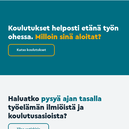
Koulutukset helposti etänä työn
ohessa.
Milloin sinä aloitat?
Katso koulutukset
Haluatko
pysyä ajan tasalla
työelämän ilmiöistä ja
koulutusasioista?