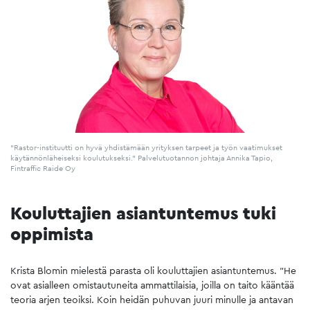
"Rastor-instituutti on hyvä yhdistämään yrityksen tarpeet ja työn vaatimukset
käytännönläheiseksi koulutukseksi." Palvelutuotannon johtaja Annika Tapio,
Fintraffic Raide Oy
Kouluttajien asiantuntemus tuki
oppimista
Krista Blomin mielestä parasta oli kouluttajien asiantuntemus. ”He
ovat asialleen omistautuneita ammattilaisia, joilla on taito kääntää
teoria arjen teoiksi. Koin heidän puhuvan juuri minulle ja antavan