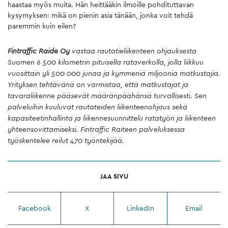
haastaa myös muita. Hän heittääkin ilmoille pohdituttavan
kysymyksen: mikä on pienin asia tänään, jonka voit tehdä
paremmin kuin eilen?
Fintraffic Raide Oy
vastaa rautatieliikenteen ohjauksesta
Suomen 6 500 kilometrin pituisella rataverkolla, jolla liikkuu
vuosittain yli 500 000 junaa ja kymmeniä miljoonia matkustajia.
Yrityksen tehtävänä on varmistaa, että matkustajat ja
tavaraliikenne pääsevät määränpäähänsä turvallisesti. Sen
palveluihin kuuluvat rautateiden liikenteenohjaus sekä
kapasiteetinhallinta ja liikennesuunnittelu ratatyön ja liikenteen
yhteensovittamiseksi. Fintraffic Raiteen palveluksessa
työskentelee reilut 470 työntekijää.
JAA SIVU
Facebook
X
LinkedIn
Email