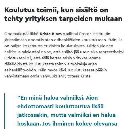
Koulutus toimii, kun sisältö on
tehty yrityksen tarpeiden mukaan
Operaatiopäällikkö
Krista Blom
osallistui Rastor-instituutin
järjestämään operatiivisten esihenkilöiden koulutukseen. ”Minulla
on paljon kokemusta erilaisista koulutuksista. Niiden yleinen
heikkous mielestäni on se, että sisältö jää usein aika teoreettiseksi.
Odotukseni oli, että tällä kertaa saisin yrityksellemme
räätälöidystä koulutuksesta toimivia työkaluja arjen
esihenkilötyöhön. Näin myös kävi. Koulutuksessa pääsin
vahvistamaan omia vahvuuksiani”, toteaa Krista.
En minä halua valmiiksi. Aion
ehdottomasti kouluttautua lisää
jatkossakin, mutta valmiiksi en halua
koskaan. Jos ihminen kokee olevansa