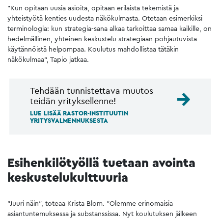
”Kun opitaan uusia asioita, opitaan erilaista tekemistä ja
yhteistyötä kenties uudesta näkökulmasta. Otetaan esimerkiksi
terminologia: kun strategia-sana alkaa tarkoittaa samaa kaikille, on
hedelmällinen, yhteinen keskustelu strategiaan pohjautuvista
käytännöistä helpompaa. Koulutus mahdollistaa tätäkin
näkökulmaa”, Tapio jatkaa.
Tehdään tunnistettava muutos
teidän yrityksellenne!
LUE LISÄÄ RASTOR-INSTITUUTIN
YRITYSVALMENNUKSESTA
Esihenkilötyöllä tuetaan avointa
keskustelukulttuuria
”Juuri näin”, toteaa Krista Blom. ”Olemme erinomaisia
asiantuntemuksessa ja substanssissa. Nyt koulutuksen jälkeen