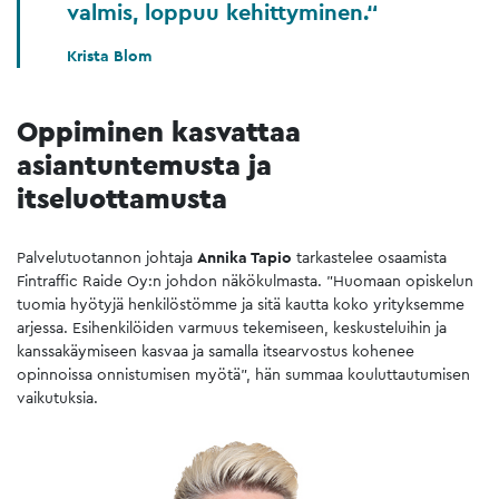
valmis, loppuu kehittyminen.
Krista Blom
Oppiminen kasvattaa
asiantuntemusta ja
itseluottamusta
Palvelutuotannon johtaja
Annika Tapio
tarkastelee osaamista
Fintraffic Raide Oy:n johdon näkökulmasta. ”Huomaan opiskelun
tuomia hyötyjä henkilöstömme ja sitä kautta koko yrityksemme
arjessa. Esihenkilöiden varmuus tekemiseen, keskusteluihin ja
kanssakäymiseen kasvaa ja samalla itsearvostus kohenee
opinnoissa onnistumisen myötä", hän summaa kouluttautumisen
vaikutuksia.