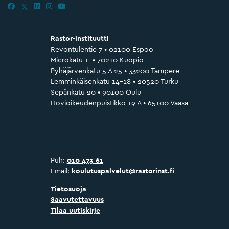
Rastor-instituutti
Revontulentie 7 • 02100 Espoo
Microkatu 1 • 70210 Kuopio
Pyhäjärvenkatu 5 A 25 • 33200 Tampere
Lemminkäisenkatu 14–18 • 20520 Turku
Sepänkatu 20 • 90100 Oulu
Hovioikeudenpuistikko 19 A • 65100 Vaasa
Puh:
010 473 61
Email:
koulutuspalvelut@rastorinst.fi
Tietosuoja
Saavutettavuus
Tilaa uutiskirje