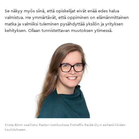
Se näkyy myös siinä, että opiskelijat eivät enää edes halua
valmistua. He ymmärtävät, että oppiminen on elämänmittainen
matka ja valmiiksi tuleminen pysähdyttää yksilön ja yrityksen
kehityksen. Ollaan tunnistettavan muutoksen ytimessä.
Krista Blom osallistui Rastor-instituutissa Fintraffic Raide Oy:n esihenkilöiden
koulutukseen.