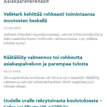
Asiakasreferenssit
VeliMark kehittää rohkeasti toimintaansa
muutosten keskellä
10.03.2026
VeliMark yhtenäisti myyntiprosesseja, vahvisti johtoryhmätyötä ja
lisäsi osaamista Rastor-instituutin valmennuksissa. Lue, millaisia
tuloksia syntyi.
Räätälöity valmennus toi rohkeutta
asiakaspalveluun ja parempaa tulosta
03.11.2025
Siivouspalveluita tuottavan L&T siivous oy:n tarpeisiin räätälöity
valmennus vahvisti seitsemänhenkisen tiimin osaamista juuri
oikeaan aikaan.
Uudelle uralle rekrytoivasta koulutuksesta –
Sofor sai Ellasta HR-päällikön