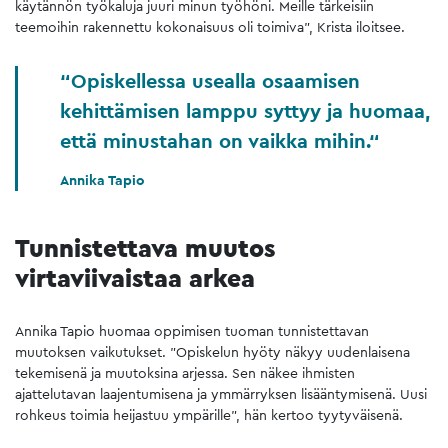
käytännön työkaluja juuri minun työhöni. Meille tärkeisiin
teemoihin rakennettu kokonaisuus oli toimiva”, Krista iloitsee.
Opiskellessa usealla osaamisen
kehittämisen lamppu syttyy ja huomaa,
että minustahan on vaikka mihin.
Annika Tapio
Tunnistettava muutos
virtaviivaistaa arkea
Annika Tapio huomaa oppimisen tuoman tunnistettavan
muutoksen vaikutukset. ”Opiskelun hyöty näkyy uudenlaisena
tekemisenä ja muutoksina arjessa. Sen näkee ihmisten
ajattelutavan laajentumisena ja ymmärryksen lisääntymisenä. Uusi
rohkeus toimia heijastuu ympärille”, hän kertoo tyytyväisenä.