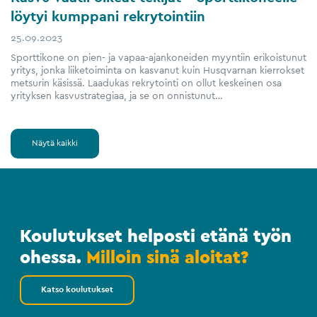
löytyi kumppani rekrytointiin
25.09.2023
Sporttikone on pien- ja vapaa-ajankoneiden myyntiin erikoistunut
yritys, jonka liiketoiminta on kasvanut kuin Husqvarnan kierrokset
metsurin käsissä. Laadukas rekrytointi on ollut keskeinen osa
yrityksen kasvustrategiaa, ja se on onnistunut…
Näytä kaikki
Koulutukset helposti etänä työn
ohessa.
Milloin sinä aloitat?
Katso koulutukset