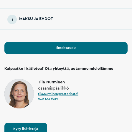
MAKSU JA EHDOT
Ilmoittaudu
Kaipaatko lisätietoa? Ota yhteyttä, autamme mielellämme
Tiia Nurminen
osaamispäällikkö
tiia.nurminen@rastorinst.fi
010 473 6219
Kysy lisätietoja