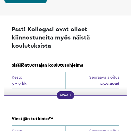
Psst! Kollegasi ovat olleet
kiinnostuneita myös näistä
koulutuksista
Sisällöntuottajan koulutusohjelma
Kesto
Seuraava aloitus
5 - 9 kk
25.9.2026
AVAA +
Viestijän tutkinto™
Kesto
Seuraava aloitus