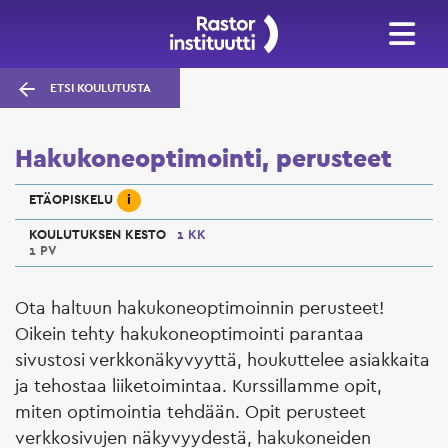
ETSI KOULUTUSTA
Hakukoneoptimointi, perusteet
i
ETÄOPISKELU
KOULUTUKSEN KESTO
1 KK
1 PV
Ota haltuun hakukoneoptimoinnin perusteet!
Oikein tehty hakukoneoptimointi parantaa
sivustosi verkkonäkyvyyttä, houkuttelee asiakkaita
ja tehostaa liiketoimintaa. Kurssillamme opit,
miten optimointia tehdään. Opit perusteet
verkkosivujen näkyvyydestä, hakukoneiden