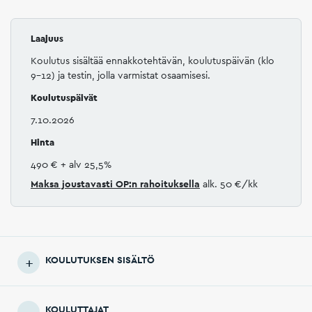
Laajuus
Koulutus sisältää ennakkotehtävän, koulutuspäivän (klo
9–12) ja testin, jolla varmistat osaamisesi.
Koulutuspäivät
7.10.2026
Hinta
490 €
+ alv 25,5%
Maksa joustavasti
OP:n rahoituksella
alk. 50 €/kk
KOULUTUKSEN SISÄLTÖ
KOULUTTAJAT