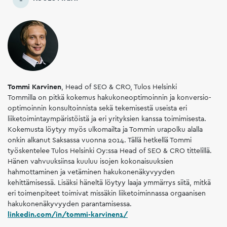
Tommi Karvinen
, Head of SEO & CRO, Tulos Helsinki
Tommilla on pitkä kokemus hakukoneoptimoinnin ja konversio-
optimoinnin konsultoinnista sekä tekemisestä useista eri
liiketoimintaympäristöistä ja eri yrityksien kanssa toimimisesta.
Kokemusta löytyy myös ulkomailta ja Tommin urapolku alalla
onkin alkanut Saksassa vuonna 2014. Tällä hetkellä Tommi
työskentelee Tulos Helsinki Oy:ssa Head of SEO & CRO tittelillä.
Hänen vahvuuksiinsa kuuluu isojen kokonaisuuksien
hahmottaminen ja vetäminen hakukonenäkyvyyden
kehittämisessä. Lisäksi häneltä löytyy laaja ymmärrys siitä, mitkä
eri toimenpiteet toimivat missäkin liiketoiminnassa orgaanisen
hakukonenäkyvyyden parantamisessa.
linkedin.com/in/tommi-karvinen1/