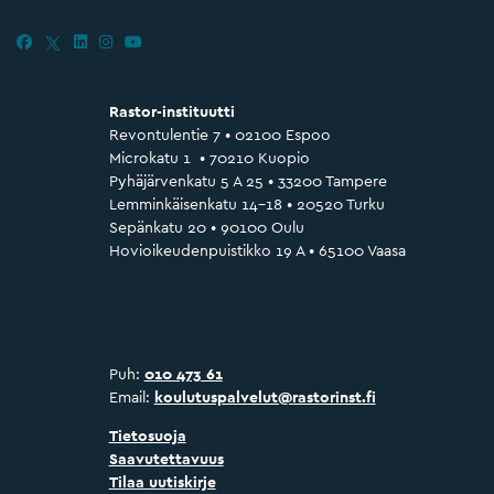
Rastor-instituutti
Revontulentie 7 • 02100 Espoo
Microkatu 1 • 70210 Kuopio
Pyhäjärvenkatu 5 A 25 • 33200 Tampere
Lemminkäisenkatu 14–18 • 20520 Turku
Sepänkatu 20 • 90100 Oulu
Hovioikeudenpuistikko 19 A • 65100 Vaasa
Puh:
010 473 61
Email:
koulutuspalvelut@rastorinst.fi
Tietosuoja
Saavutettavuus
Tilaa uutiskirje