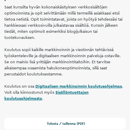
Saat kurssilta hyvän kokonaiskäsityksen verkkosisältöjen
optimoinnista ja opit selvittämään millä termeillä asiakkaasi etsii
tietoa netistä. Opit toimintatavat, joista on hyötyä tehdessäsi tai
hankkiessasi verkkosivuilla julkaistavaa sisältöä. Kurssin jälkeen
tiedät, miten optimoit esimerkiksi blogijulkaisun tai
tuotekuvauksen.
Koulutus sopii kaikille markkinoinnin ja viestinnän tehtävissä
työskenteleville ja digitaalisen markkinoinnin palveluja ostaville.
Se on mainio lisä yrittäjän markkinointitaitoihin. Et tarvitse
aikaisempaa osaamista hakukoneoptimoinnista, sillä saat
perustaidot koulutuksestamme.
Koulutus on osa
Digitaalisen markkinoinnin koulutusohjelmaa
.
Voit olla kiinnostunut myös
Sisällöntuottajan
koulutusohjelmasta
.
Tulosta / tallenna (PDF)