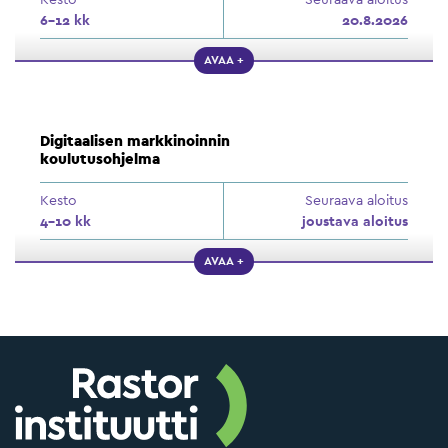
6–12 kk
20.8.2026
AVAA +
Digitaalisen markkinoinnin
koulutusohjelma
Kesto
Seuraava aloitus
4–10 kk
joustava aloitus
AVAA +