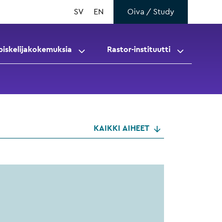
SV
EN
Oiva / Study
piskelijakokemuksia
Rastor-instituutti
KAIKKI AIHEET