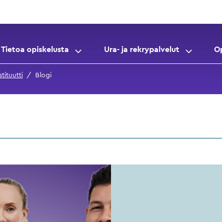
Tietoa opiskelusta
Ura- ja rekrypalvelut
O
tituutti
Blogi