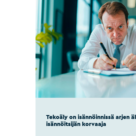
Tekoäly on isännöinnissä arjen äl
isännöitsijän korvaaja