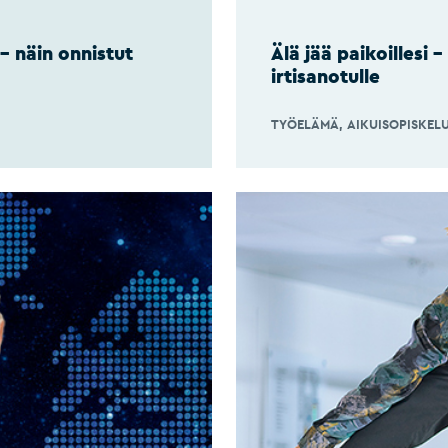
 näin onnistut
Älä jää paikoillesi –
irtisanotulle
TYÖELÄMÄ
AIKUISOPISKEL