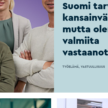
Suomi tar
kansainväl
mutta ol
valmiita
vastaano
TYÖELÄMÄ
VASTUULLISUUS