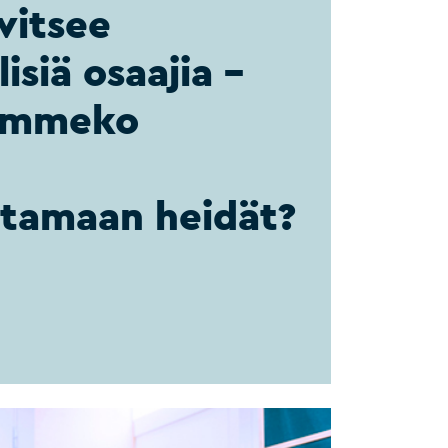
vitsee
isiä osaajia –
emmeko
ttamaan heidät?