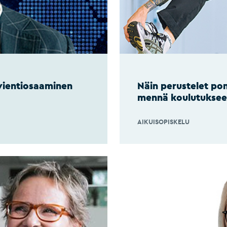
vientiosaaminen
Näin perustelet pom
mennä koulutukse
AIKUISOPISKELU