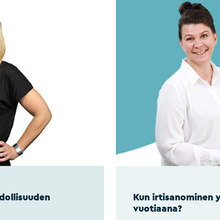
dollisuuden
Kun irtisanominen yl
vuotiaana?