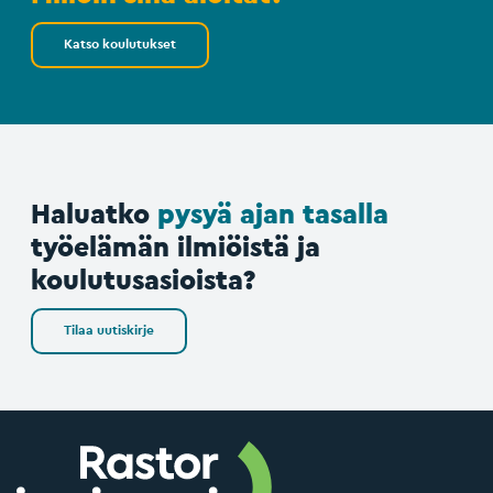
Katso koulutukset
Haluatko
pysyä ajan tasalla
työelämän ilmiöistä ja
koulutusasioista?
Tilaa uutiskirje