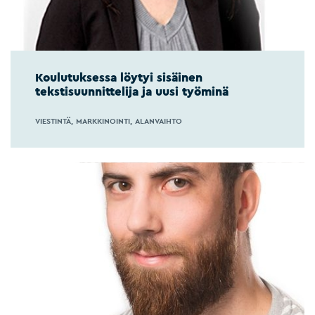
Koulutuksessa löytyi sisäinen
tekstisuunnittelija ja uusi työminä
VIESTINTÄ
MARKKINOINTI
ALANVAIHTO