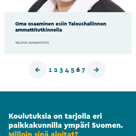
Oma osaaminen esiin Taloushallinnon
ammattitutkinnolla
TALOUS JA RAHOITUS
1
2
3
4
5
6
7
Koulutuksia on tarjolla eri
paikkakunnilla ympäri Suomen.
Milloin sinä aloitat?