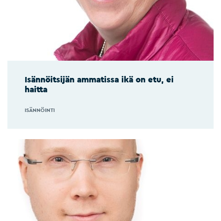
Isännöitsijän ammatissa ikä on etu, ei
haitta
ISÄNNÖINTI